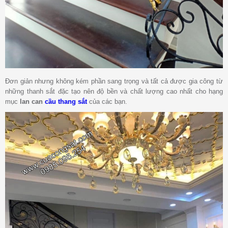
Đơn giản nhưng không kém phần sang trọng và tất cả được gia công từ
những thanh sắt đặc tạo nên độ bền và chất lượng cao nhất cho hạng
mục
lan can
cầu thang sắt
của các bạn.