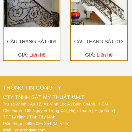
CẦU THANG SẮT 009
CẦU THANG SẮT 013
GIÁ:
Liên hệ
GIÁ:
Liên hệ
THÔNG TIN CÔNG TY
CTY TNHH SẮT MỸ THUẬT
V.H.T
Trụ sở chính : Ấp 1B, Xã Vĩnh Lộc A | Bình Chánh | HCM
Chi nhánh: 168 Nguyễn Trọng Cát, Hiệp Thạnh | Hiệp Ninh |
TP.Tây Ninh | Tỉnh Tây Ninh
Điện thoại : 0985.095.254 (Mr.Vinh)
Web : cuacongsat.com