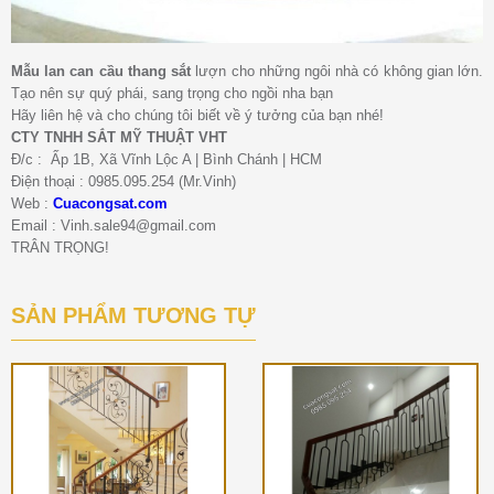
Mẫu lan can cầu thang sắt
lượn cho những ngôi nhà có không gian lớn.
Tạo nên sự quý phái, sang trọng cho ngồi nha bạn
Hãy liên hệ và cho chúng tôi biết về ý tưởng của bạn nhé!
CTY TNHH SẮT MỸ THUẬT VHT
Đ/c : Ấp 1B, Xã Vĩnh Lộc A | Bình Chánh | HCM
Điện thoại : 0985.095.254 (Mr.Vinh)
Web :
Cuacongsat.com
Email : Vinh.sale94@gmail.com
TRÂN TRỌNG!
SẢN PHẨM TƯƠNG TỰ