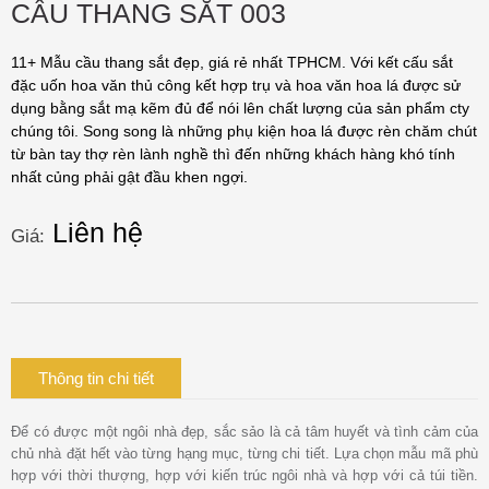
CẦU THANG SẮT 003
11+ Mẫu cầu thang sắt đẹp, giá rẻ nhất TPHCM. Với kết cấu sắt
đặc uốn hoa văn thủ công kết hợp trụ và hoa văn hoa lá được sử
dụng bằng sắt mạ kẽm đủ để nói lên chất lượng của sản phẩm cty
chúng tôi. Song song là những phụ kiện hoa lá được rèn chăm chút
từ bàn tay thợ rèn lành nghề thì đến những khách hàng khó tính
nhất củng phải gật đầu khen ngợi.
Liên hệ
Giá:
Thông tin chi tiết
Để có được một ngôi nhà đẹp, sắc sảo là cả tâm huyết và tình cảm của
chủ nhà đặt hết vào từng hạng mục, từng chi tiết. Lựa chọn mẫu mã phù
hợp với thời thượng, hợp với kiến trúc ngôi nhà và hợp với cả túi tiền.