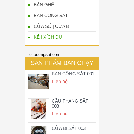
BÀN GHẾ
BAN CÔNG SẮT
CỬA SỔ | CỬA ĐI
KỆ | XÍCH ĐU
SẢN PHẨM BÁN CHẠY
BAN CÔNG SẮT 001
Liên hệ
CẦU THANG SẮT
008
Liên hệ
CỬA ĐI SẮT 003