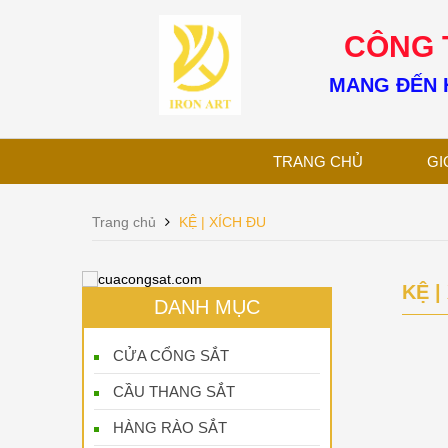
CÔNG T
MANG ĐẾN H
TRANG CHỦ
GI
Trang chủ
KỆ | XÍCH ĐU
KỆ |
DANH MỤC
CỬA CỔNG SẮT
CẦU THANG SẮT
HÀNG RÀO SẮT