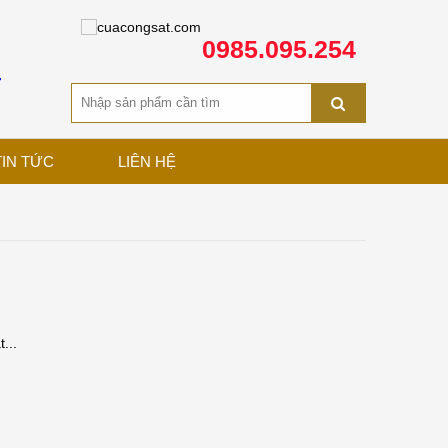
0985.095.254
T
TIN TỨC
LIÊN HỆ
...