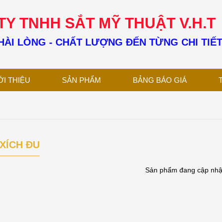
Y TNHH SẮT MỸ THUẬT V.H.T
ÀI LÒNG - CHẤT LƯỢNG ĐẾN TỪNG CHI TIẾ
ỚI THIỆU
SẢN PHẨM
BẢNG BÁO GIÁ
 XÍCH ĐU
Sản phẩm đang cập nhật