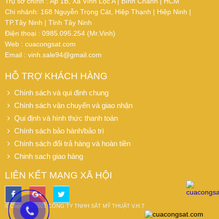
Trụ sở chính : Ấp 1B, Xã Vĩnh Lộc A | Bình Chánh | HCM
Chi nhánh: 168 Nguyễn Trọng Cát, Hiệp Thạnh | Hiệp Ninh |
TP.Tây Ninh | Tỉnh Tây Ninh
Điện thoại : 0985.095.254 (Mr.Vinh)
Web : cuacongsat.com
Email : vinh.sale94@gmail.com
HỖ TRỢ KHÁCH HÀNG
Chính sách và qui định chung
Chính sách vận chuyển và giao nhận
Qui định và hình thức thanh toán
Chính sách bảo hành/bảo trì
Chính sách đổi trả hàng và hoàn tiền
Chinh sach giao hàng
LIÊN KẾT MẠNG XÃ HỘI
© Copyright 2021
CÔNG TY TNHH SẮT MỸ THUẬT V.H.T