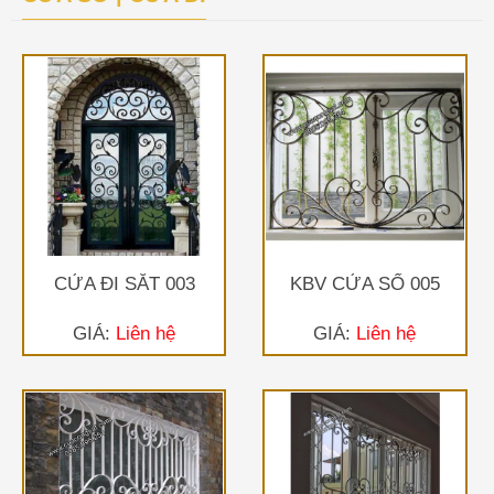
CỬA ĐI SẮT 003
KBV CỬA SỔ 005
GIÁ:
Liên hệ
GIÁ:
Liên hệ