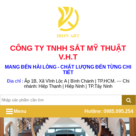
CÔNG TY TNHH SẮT MỸ THUẬT
V.H.T
MANG ĐẾN HÀI LÒNG - CHẤT LƯỢNG ĐẾN TỪNG CHI
TIẾT
Địa chỉ :
Ấp 1B, Xã Vĩnh Lộc A | Bình Chánh | TP.HCM. --- Chi
nhánh: Hiệp Thạnh | Hiệp Ninh | TP.Tây Ninh
Menu
Hotline: 0985.095.254