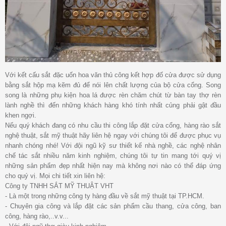
Với kết cấu sắt đặc uốn hoa văn thủ công kết hợp đố cửa được sử dụng
bằng sắt hộp mạ kẽm đủ để nói lên chất lượng của bộ cửa cổng. Song
song là những phụ kiện hoa lá được rèn chăm chút từ bàn tay thợ rèn
lành nghề thì đến những khách hàng khó tính nhất củng phải gật đầu
khen ngợi.
Nếu quý khách đang có nhu cầu thi công lắp đặt cửa cổng, hàng rào sắt
nghệ thuật, sắt mỹ thuật hãy liên hệ ngay với chúng tôi để được phục vụ
nhanh chóng nhé! Với đội ngũ kỹ sư thiết kế nhà nghề, các nghệ nhân
chế tác sắt nhiều năm kinh nghiệm, chúng tôi tự tin mang tới quý vị
những sản phẩm đẹp nhất hiện nay mà không nơi nào có thể đáp ứng
cho quý vị. Mọi chi tiết xin liên hệ:
Công ty TNHH SẮT MỸ THUẬT VHT
- Là một trong những công ty hàng đầu về sắt mỹ thuật tại TP.HCM.
- Chuyên gia công và lắp đặt các sản phẩm cầu thang, cửa công, ban
công, hàng rào,..v.v...