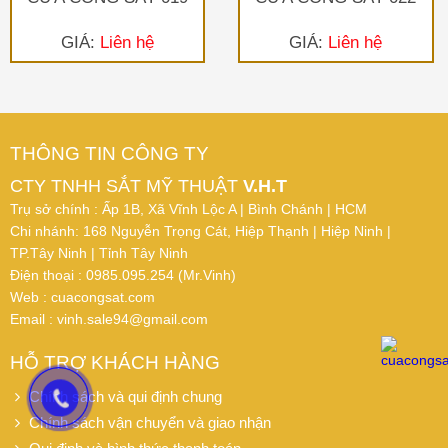
GIÁ:
Liên hệ
GIÁ:
Liên hệ
THÔNG TIN CÔNG TY
CTY TNHH SẮT MỸ THUẬT
V.H.T
Trụ sở chính : Ấp 1B, Xã Vĩnh Lộc A | Bình Chánh | HCM
Chi nhánh: 168 Nguyễn Trọng Cát, Hiệp Thạnh | Hiệp Ninh |
TP.Tây Ninh | Tỉnh Tây Ninh
Điện thoại : 0985.095.254 (Mr.Vinh)
Web : cuacongsat.com
Email : vinh.sale94@gmail.com
HỖ TRỢ KHÁCH HÀNG
Chính sách và qui định chung
Chính sách vận chuyển và giao nhận