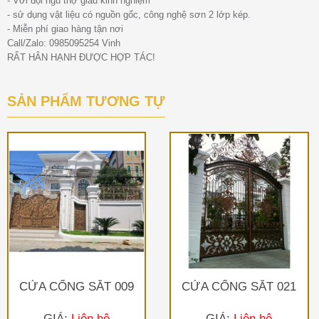
- Với đội ngũ thợ giàu kinh nghiệm
- sử dụng vật liệu có nguồn gốc, công nghệ sơn 2 lớp kép.
- Miễn phí giao hàng tận nơi
Call/Zalo: 0985095254 Vinh
RẤT HÂN HẠNH ĐƯỢC HỢP TÁC!
SẢN PHẨM TƯƠNG TỰ
CỬA CỔNG SẮT 009
CỬA CỔNG SẮT 021
GIÁ:
Liên hệ
GIÁ:
Liên hệ