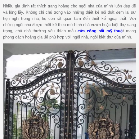
Nhiều gia đình rất thích trang hoàng cho ngôi nhà của mình luôn đẹp đẽ
và lộng lẫy. Không chỉ chú trọng vào những thiết kế nội thất đem lại sự
tiện nghi trong nhà, họ còn rất quan tâm đến thiết kế ngoại thất. Với
những ngôi nhà được thiết kế theo mô hình nhà vườn hoặc biệt thự sang
trọng, chủ nhà thường yêu thích mẫu
cửa cổng sắt mỹ thuậ
t
mang
phong cách hoàng gia để phù hợp với ngôi nhà, ngôi biệt thự của mình.