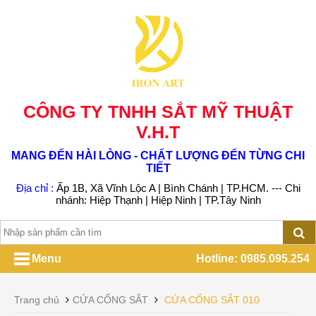
CÔNG TY TNHH SẮT MỸ THUẬT
V.H.T
MANG ĐẾN HÀI LÒNG - CHẤT LƯỢNG ĐẾN TỪNG CHI
TIẾT
Địa chỉ :
Ấp 1B, Xã Vĩnh Lộc A | Bình Chánh | TP.HCM. --- Chi
nhánh: Hiệp Thạnh | Hiệp Ninh | TP.Tây Ninh
Menu
Hotline: 0985.095.254
Trang chủ
CỬA CỔNG SẮT
CỬA CỔNG SẮT 010