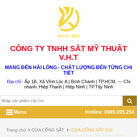
CÔNG TY TNHH SẮT MỸ THUẬT
V.H.T
MANG ĐẾN HÀI LÒNG - CHẤT LƯỢNG ĐẾN TỪNG CHI
TIẾT
Địa chỉ :
Ấp 1B, Xã Vĩnh Lộc A | Bình Chánh | TP.HCM. --- Chi
nhánh: Hiệp Thạnh | Hiệp Ninh | TP.Tây Ninh
Menu
Hotline: 0985.095.254
Trang chủ
CỬA CỔNG SẮT
CỬA CỔNG SẮT 015