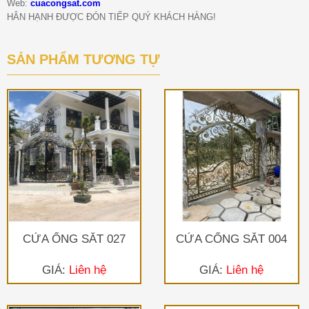
Web:
cuacongsat.com
HÂN HẠNH ĐƯỢC ĐÓN TIẾP QUÝ KHÁCH HÀNG!
SẢN PHẨM TƯƠNG TỰ
CỬA ỔNG SẮT 027
CỬA CỔNG SẮT 004
GIÁ:
Liên hệ
GIÁ:
Liên hệ