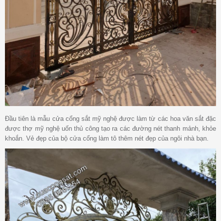
Đầu tiên là mẫu cửa cổng sắt mỹ nghệ được làm từ các hoa văn sắt đặc
được thợ mỹ nghệ uốn thủ công tạo ra các đường nét thanh mảnh, khỏe
khoắn. Vẻ đẹp của bộ cửa cổng làm tô thêm nét đẹp của ngôi nhà bạn.