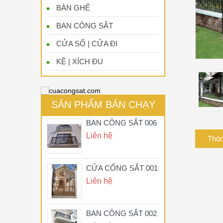
BÀN GHẾ
BAN CÔNG SẮT
CỬA SỔ | CỬA ĐI
KỆ | XÍCH ĐU
SẢN PHẨM BÁN CHẠY
BAN CÔNG SẮT 006
Liên hệ
Thông
CỬA CỔNG SẮT 001
Liên hệ
BAN CÔNG SẮT 002