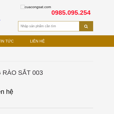
0985.095.254
T
TIN TỨC
LIÊN HỆ
 RÀO SẮT 003
ên hệ