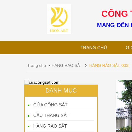
CÔNG T
MANG ĐẾN H
TRANG CHỦ
GI
Trang chủ
HÀNG RÀO SẮT
HÀNG RÀO SẮT 003
DANH MỤC
CỬA CỔNG SẮT
CẦU THANG SẮT
HÀNG RÀO SẮT