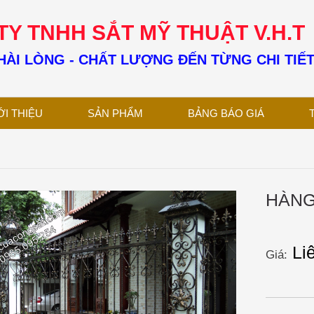
Y TNHH SẮT MỸ THUẬT V.H.T
ÀI LÒNG - CHẤT LƯỢNG ĐẾN TỪNG CHI TIẾ
ỚI THIỆU
SẢN PHẨM
BẢNG BÁO GIÁ
HÀNG
Li
Giá: