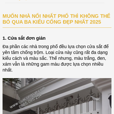
MUỐN NHÀ NỔI NHẤT PHỐ THÌ KHÔNG THỂ
BỎ QUA BA KIỂU CỔNG ĐẸP NHẤT 2025
1. Cửa sắt đơn giản
Đa phần các nhà trong phố đều lựa chọn cửa sắt để
yên tâm chống trộm. Loại cửa này cũng rất đa dạng
kiểu cách và màu sắc. Thế nhưng, màu trắng, đen,
xám vẫn là những gam màu được lựa chọn nhiều
nhất.