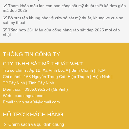
Tham khảo mẫu lan can ban công sắt mỹ thuật thiết kế đơn giản
mà đẹp 2025
Bộ sưu tập khung bảo vệ cửa sổ sắt mỹ thuật, khung ve cua so
sat my thuat
Tổng hợp 25+ Mẫu cửa cổng hàng rào sắt đẹp 2025 mới cập
nhật
THÔNG TIN CÔNG TY
CTY TNHH SẮT MỸ THUẬT
V.H.T
Trụ sở chính : Ấp 1B, Xã Vĩnh Lộc A | Bình Chánh | HCM
Chi nhánh: 168 Nguyễn Trọng Cát, Hiệp Thạnh | Hiệp Ninh |
TP.Tây Ninh | Tỉnh Tây Ninh
Điện thoại : 0985.095.254 (Mr.Vinh)
Web : cuacongsat.com
Email : vinh.sale94@gmail.com
HỖ TRỢ KHÁCH HÀNG
Chính sách và qui định chung