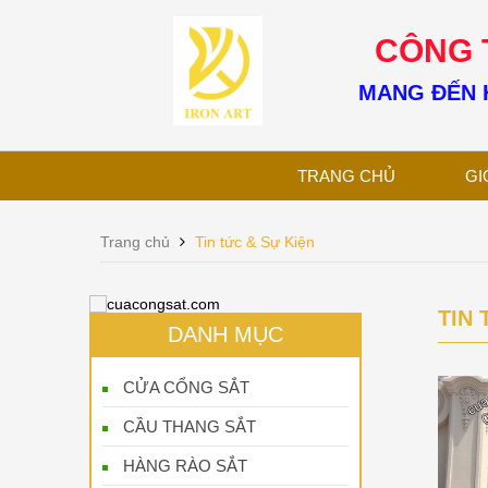
CÔNG T
MANG ĐẾN H
TRANG CHỦ
GI
Trang chủ
Tin tức & Sự Kiện
TIN 
DANH MỤC
CỬA CỔNG SẮT
CẦU THANG SẮT
HÀNG RÀO SẮT