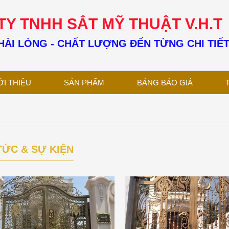
Y TNHH SẮT MỸ THUẬT V.H.T
ÀI LÒNG - CHẤT LƯỢNG ĐẾN TỪNG CHI TIẾ
ỚI THIỆU
SẢN PHẨM
BẢNG BÁO GIÁ
TỨC & SỰ KIỆN