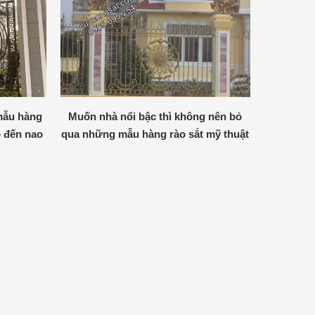
mẫu hàng
Muốn nhà nổi bậc thì không nên bỏ
o đến nao
qua những mẫu hàng rào sắt mỹ thuật
đẹp mê mẫn nay.