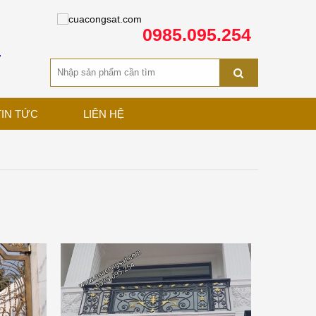
0985.095.254
T
TIN TỨC
LIÊN HỆ