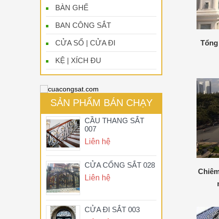
BÀN GHẾ
BAN CÔNG SẮT
CỬA SỔ | CỬA ĐI
Tổng
KỆ | XÍCH ĐU
SẢN PHẨM BÁN CHẠY
CẦU THANG SẮT
007
Liên hệ
CỬA CỔNG SẮT 028
Chiêm
Liên hệ
CỬA ĐI SẮT 003